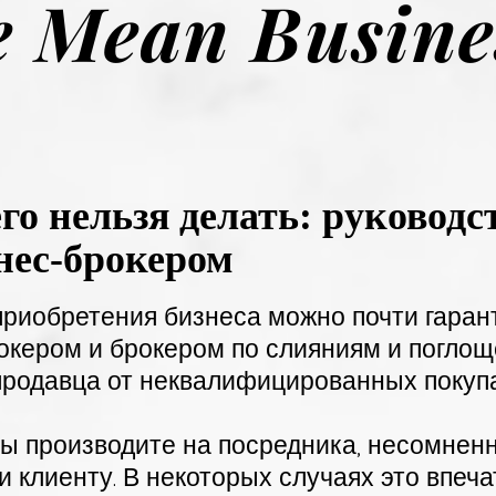
 Mean Busine
го нельзя делать: руководс
знес-брокером
приобретения бизнеса можно почти гарант
окером и брокером по слияниям и поглощ
продавца от неквалифицированных покупа
вы производите на посредника, несомненно
 клиенту. В некоторых случаях это впеч