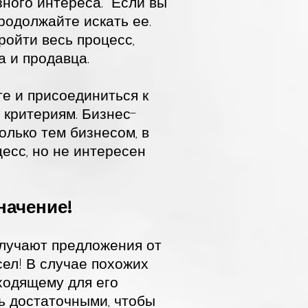
зного интереса.
Если вы
родолжайте искать ее.
ройти весь процесс,
а и продавца.
те и присоединиться к
 критериям. Бизнес-
олько тем бизнесом, в
есс, но не интересен
начение!
олучают предложения от
сел! В случае похожих
ходящему для его
ь достаточными, чтобы