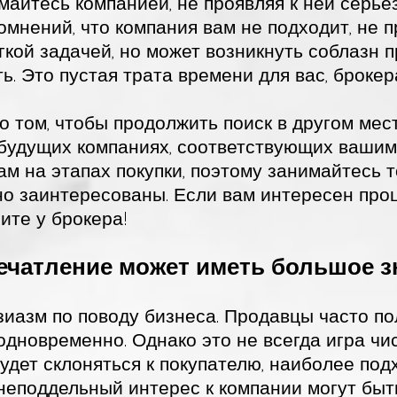
майтесь компанией, не проявляя к ней серье
омнений, что компания вам не подходит, не п
гкой задачей, но может возникнуть соблазн п
ь. Это пустая трата времени для вас, брокер
о том, чтобы продолжить поиск в другом мес
будущих компаниях, соответствующих вашим
ам на этапах покупки, поэтому занимайтесь т
о заинтересованы. Если вам интересен проц
ите у брокера!
чатление может иметь большое з
зиазм по поводу бизнеса. Продавцы часто п
одновременно. Однако это не всегда игра чи
дет склоняться к покупателю, наиболее под
неподдельный интерес к компании могут быт