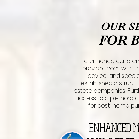
OUR S
FOR 
To enhance our clien
provide them with th
advice, and special
established a structur
estate companies. Furt
access to a plethora of
for post-home pur
ENHANCED