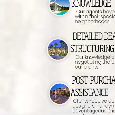
KNOWLEDGE
Our agents have
within their specia
neighborhoods.
DETAILED 
STRUCTURIN
Our knowledge an
negotiating the best
our clients.
POST-PURCH
ASSISTANCE
Clients receive a
designers, handyman
advantageous pric