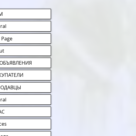
М
ral
 Page
ut
-ОБЪЯВЛЕНИЯ
КУПАТЕЛИ
РОДАВЦЫ
ral
АС
ces