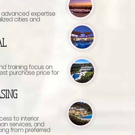
 advanced expertise
lized cities and
DEAL
G
d training focus on
 purchase price for
ASING
ccess to interior.
 services, and
ing from preferred