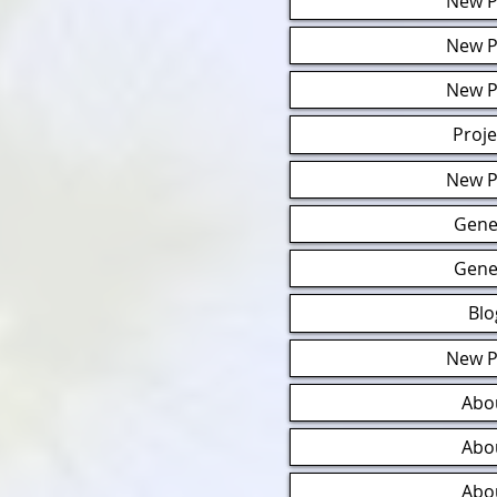
New P
New P
New P
Proje
New P
Gene
Gene
Blo
New P
Abo
Abo
Abo