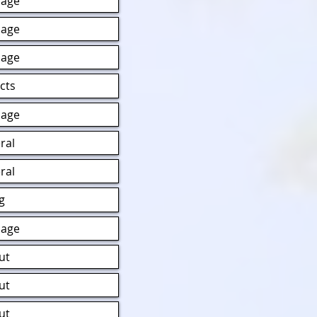
age
age
age
cts
age
ral
ral
g
age
ut
ut
ut