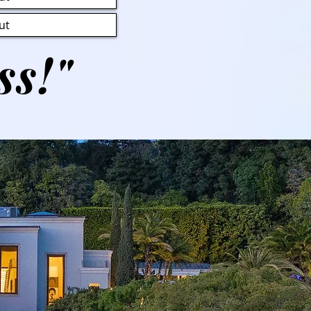
ut
s!"