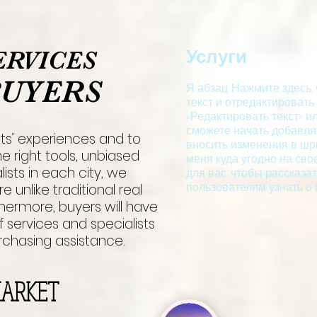
Услуги
ERVICES
BUYERS
Я абзац. Нажмите здесь,
текст и отредактировать
«Редактировать текст» и
сможете начать добавля
ts’ experiences and to
вносить изменения в шр
e right tools, unbiased
меня куда угодно на сво
ists in each city, we
для вас, чтобы рассказа
пользователям узнать о 
e unlike traditional real
hermore, buyers will have
 services and specialists
chasing assistance.
 MARKET