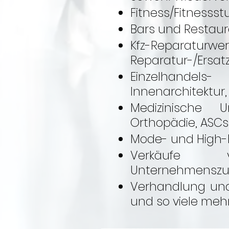
Fitness/Fitnessst
Bars und Restau
Kfz-Reparat
Reparatur-/Ersat
Einzelhandels-
Innenarchitektur
Medizinische Un
Orthopädie, ASC
Mode- und High-
Verkäufe 
Unternehmensz
Verhandlung und
und so viele mehr