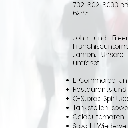
702-802-8090 ode
6985
John und Eilee
Franchiseunter
Jahren. Unsere 
umfasst:
E-Commerce-Un
Restaurants und
C-Stores, Spiritu
Tankstellen, sow
Geldautomaten- 
Sowohl Wiederver