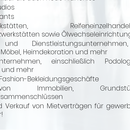
udios
rants
urwerkstätten, Reifeneinz
zwerkstätten sowie Ölwechseleinrichtu
 und Dienstleistungsunternehmen,
, Möbel, Heimdekoration und mehr
ternehmen, einschließlich Podologie
s und mehr
Fashion-Bekleidungsgeschäfte
von Immobilien, Grunds
usammenschlüssen
 Verkauf von Mietverträgen für gewerb
!