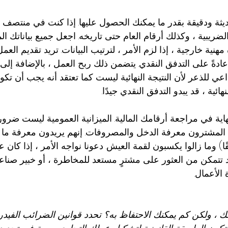
حديثة ودقيقة بقدر ما يمكنك الحصول عليها. إذا كنت في منتصف 
لضريبية ، وكذلك أرقام العام حتى تاريخه. اجعل جميع بياناتك ا
ة خارجية ، إذا لزم الأمر ، لترتيب البيانات. تريد تقديم الع
عادةً على التدفق النقدي. يتضمن ذلك ربح العمل ، بالإضافة إلى ر
 داعي للذعر لأن النتيجة النهائية ليست كما تعتقد أنه يجب أن تك
ائية ، قد يبدو التدفق النقدي جيدًا.
ة في مراجعة أرقامك المالية. الميزانية العمومية ليست ضروري
يد المشترون معرفة الدخل والمصروفات. إنهم يريدون معرفة ما 
قًا) وما زالوا يكسبون لقمة العيش. دعونا نواجه الأمر ، إذا كا
 قد تتمكن من العثور على مشترٍ مستعد للمخاطرة ، أو خبير 
 الأعمال.
ك ، ولكن كم يمكنك الاحتفاظ به؟ تحدد قوانين الضرائب الفيدرا