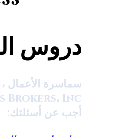
دروس الب
سماسرة الأعمال ، ذ
s Brokers، Inc.
أجب عن أسئلتك: