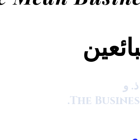
ائعين
. و
The Busines