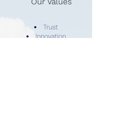
Our Values
Trust
Innovation
Teamwork
Integrity
Leadership
Ownership
Passion for Winning
Treat customers the way
we’d like to be treated.